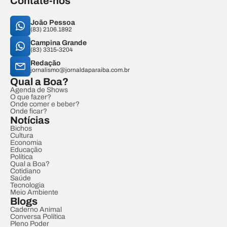
Contate-nos
João Pessoa
(83) 2106.1892
Campina Grande
(83) 3315-3204
Redação
jornalismo@jornaldaparaiba.com.br
Qual a Boa?
Agenda de Shows
O que fazer?
Onde comer e beber?
Onde ficar?
Notícias
Bichos
Cultura
Economia
Educação
Política
Qual a Boa?
Cotidiano
Saúde
Tecnologia
Meio Ambiente
Blogs
Caderno Animal
Conversa Política
Pleno Poder