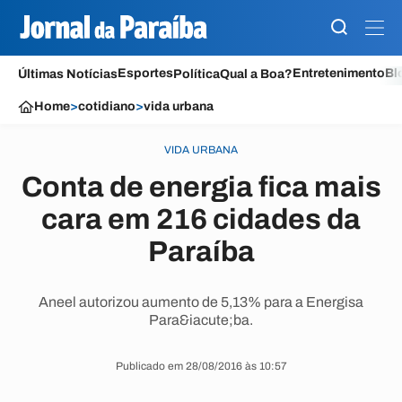
Esportes
Entretenimento
Bl
Últimas Notícias
Política
Qual a Boa?
Home
>
cotidiano
>
vida urbana
VIDA URBANA
Conta de energia fica mais
cara em 216 cidades da
Paraíba
Aneel autorizou aumento de 5,13% para a Energisa
Para&iacute;ba.
Publicado em 28/08/2016 às 10:57