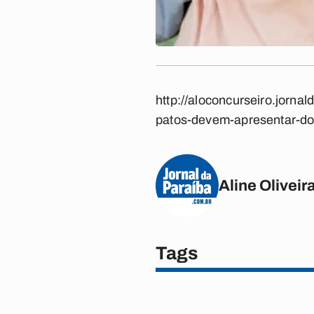
http://aloconcurseiro.jorna
patos-devem-apresentar-doc
Aline Oliveir
Tags