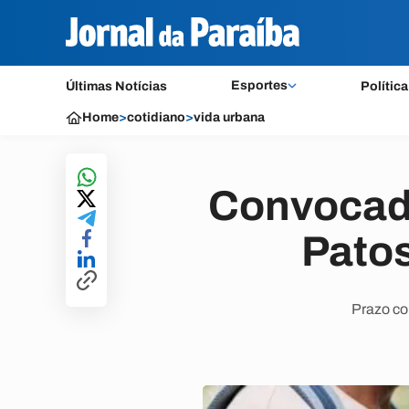
Esportes
Últimas Notícias
Política
Home
>
cotidiano
>
vida urbana
Convocado
Pato
Prazo com