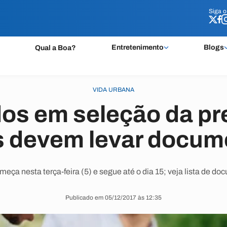
Siga 
Siga 
Entretenimento
Blogs
Qual a Boa?
VIDA URBANA
s em seleção da pre
s devem levar docum
eça nesta terça-feira (5) e segue até o dia 15; veja lista de do
Publicado em 05/12/2017 às 12:35