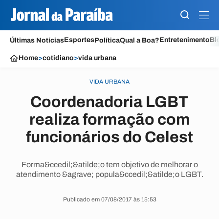
Esportes
Entretenimento
Bl
Últimas Notícias
Política
Qual a Boa?
Home
>
cotidiano
>
vida urbana
VIDA URBANA
Coordenadoria LGBT
realiza formação com
funcionários do Celest
Forma&ccedil;&atilde;o tem objetivo de melhorar o
atendimento &agrave; popula&ccedil;&atilde;o LGBT.
Publicado em 07/08/2017 às 15:53