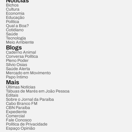
Notícias
Bichos
Cultura
Economia
Educação
Política
Qual a Boa?
Cotidiano
Saúde
Tecnologia
Meio Ambiente
Blogs
Caderno Animal
Conversa Política
Pleno Poder
Sílvio Osias
Saúde Alerta
Mercado em Movimento
Papo Íntimo
Mais
Últimas Notícias
Tábuas de Marés em João Pessoa
Editais
Sobre o Jornal da Paraíba
Cabo Branco FM
CBN Paraíba
Expediente
Comercial
Fale Conosco
Política de Privacidade
Espaço Opinião