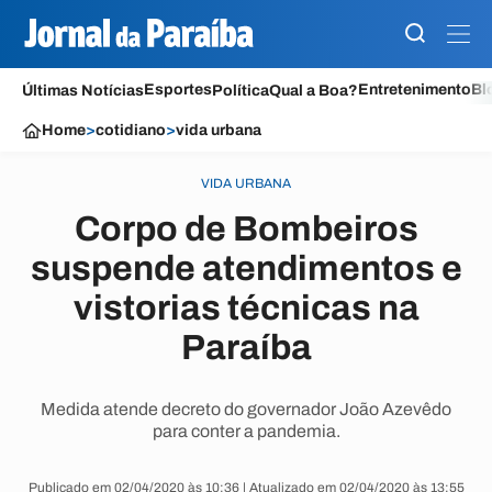
Esportes
Entretenimento
Bl
Últimas Notícias
Política
Qual a Boa?
Home
>
cotidiano
>
vida urbana
VIDA URBANA
Corpo de Bombeiros
suspende atendimentos e
vistorias técnicas na
Paraíba
Medida atende decreto do governador João Azevêdo
para conter a pandemia.
Publicado em 02/04/2020 às 10:36 | Atualizado em 02/04/2020 às 13:55