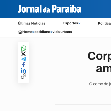
Esportes
Últimas Notícias
Política
Home
>
cotidiano
>
vida urbana
Corp
am
O corpo do j