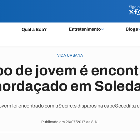
Siga 
Siga 
Entretenimento
Blogs
Qual a Boa?
VIDA URBANA
o de jovem é encon
ordaçado em Soled
ovem foi encontrado com tr&ecirc;s disparos na cabe&ccedil;a e
Publicado em 26/07/2017 às 8:41