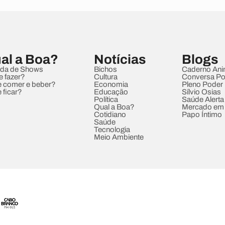
al a Boa?
Notícias
Blogs
da de Shows
Bichos
Caderno Ani
e fazer?
Cultura
Conversa Pol
 comer e beber?
Economia
Pleno Poder
 ficar?
Educação
Sílvio Osias
Política
Saúde Alerta
Qual a Boa?
Mercado em
Cotidiano
Papo Íntimo
Saúde
Tecnologia
Meio Ambiente