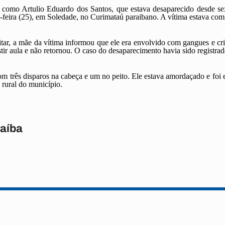
como Artulio Eduardo dos Santos, que estava desaparecido desde sext
ça-feira (25), em Soledade, no Curimataú paraibano. A vítima estava co
tar, a mãe da vítima informou que ele era envolvido com gangues e cri
tir aula e não retornou. O caso do desaparecimento havia sido registrado
m três disparos na cabeça e um no peito. Ele estava amordaçado e foi
 rural do município.
raíba