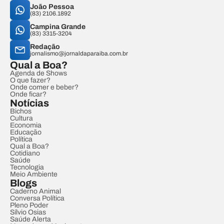
João Pessoa
(83) 2106.1892
Campina Grande
(83) 3315-3204
Redação
jornalismo@jornaldaparaiba.com.br
Qual a Boa?
Agenda de Shows
O que fazer?
Onde comer e beber?
Onde ficar?
Notícias
Bichos
Cultura
Economia
Educação
Política
Qual a Boa?
Cotidiano
Saúde
Tecnologia
Meio Ambiente
Blogs
Caderno Animal
Conversa Política
Pleno Poder
Sílvio Osias
Saúde Alerta