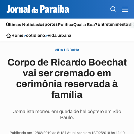
Esportes
Entretenimento
Bl
Últimas Notícias
Política
Qual a Boa?
Home
>
cotidiano
>
vida urbana
VIDA URBANA
Corpo de Ricardo Boechat
vai ser cremado em
cerimônia reservada à
família
Jornalista morreu em queda de helicóptero em São
Paulo.
Publicado em 12/02/2019 às 8:12 | Atualizado em 12/02/2019 às 14:10