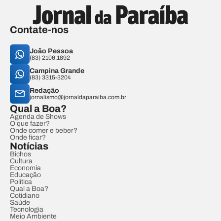
Contate-nos
João Pessoa
(83) 2106.1892
Campina Grande
(83) 3315-3204
Redação
jornalismo@jornaldaparaiba.com.br
Qual a Boa?
Agenda de Shows
O que fazer?
Onde comer e beber?
Onde ficar?
Notícias
Bichos
Cultura
Economia
Educação
Política
Qual a Boa?
Cotidiano
Saúde
Tecnologia
Meio Ambiente