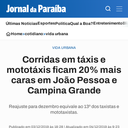
Esportes
Entretenimento
Bl
Últimas Notícias
Política
Qual a Boa?
Home
>
cotidiano
>
vida urbana
VIDA URBANA
Corridas em táxis e
mototáxis ficam 20% mais
caras em João Pessoa e
Campina Grande
Reajuste para dezembro equivale ao 13º dos taxistas e
mototaxistas.
Publicado em 03/12/2019 às 18:28 | Atualizado em 04/12/2019 às 9:23