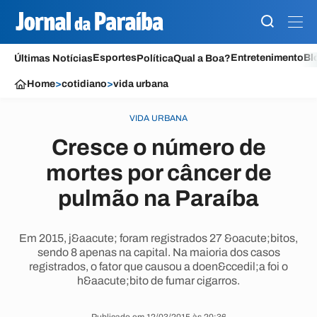
Esportes
Entretenimento
Bl
Últimas Notícias
Política
Qual a Boa?
Home
>
cotidiano
>
vida urbana
VIDA URBANA
Cresce o número de
mortes por câncer de
pulmão na Paraíba
Em 2015, j&aacute; foram registrados 27 &oacute;bitos,
sendo 8 apenas na capital. Na maioria dos casos
registrados, o fator que causou a doen&ccedil;a foi o
h&aacute;bito de fumar cigarros.