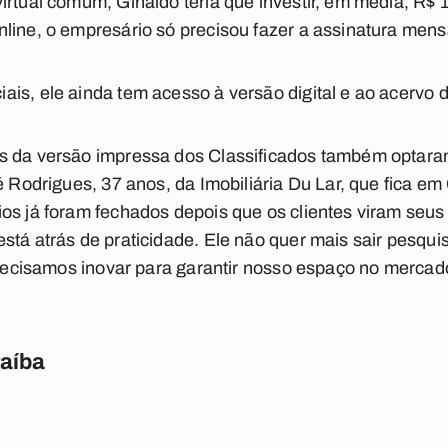
irtual comum, Ginaldo teria que investir, em média, R$ 
line, o empresário só precisou fazer a assinatura mens
is, ele ainda tem acesso à versão digital e ao acervo d
s da versão impressa dos Classificados também optara
cé Rodrigues, 37 anos, da Imobiliária Du Lar, que fica
os já foram fechados depois que os clientes viram seus 
stá atrás de praticidade. Ele não quer mais sair pesqui
 precisamos inovar para garantir nosso espaço no mercado
raíba