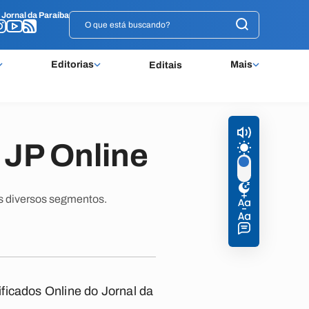
o
o
Jornal da Paraíba
Jornal da Paraíba
Editorias
Mais
Editais
o JP Online
s diversos segmentos.
ficados Online do Jornal da