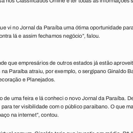
 nos Classificados Online e ter todas as informações s
orque vi no Jornal da Paraíba uma ótima oportunidade pa
ntra lá e assim fechamos negócio”, falou.
de que empresários de outros estados já estão aproveit
na Paraíba atraiu, por exemplo, o sergipano Ginaldo Bat
 Decoração e Planejados.
o de uma feira e lá conheci o novo Jornal da Paraíba. D
al para ter visibilidade com o público paraibano. O que m
aço na internet”, contou.