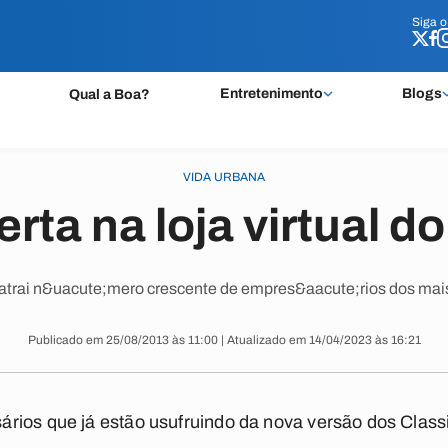
Siga 
Siga 
Entretenimento
Blogs
Qual a Boa?
VIDA URBANA
rta na loja virtual d
 atrai n&uacute;mero crescente de empres&aacute;rios dos mai
Publicado em 25/08/2013 às 11:00 | Atualizado em 14/04/2023 às 16:21
rios que já estão usufruindo da nova versão dos Classi