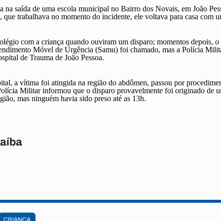
da na saída de uma escola
municipal no Bairro dos Novais, em João Pess
, que trabalhava no momento do incidente, ele voltava para casa com u
olégio com a criança quando ouviram um disparo; momentos depois, o m
endimento Móvel de Urgência (Samu) foi chamado, mas a Polícia Milita
ospital de Trauma de João Pessoa.
ital, a vítima foi atingida na região do abdômen, passou por procedime
olícia Militar informou que o disparo provavelmente foi originado de um
gião, mas ninguém havia sido preso até as 13h.
raíba
CRIANÇA