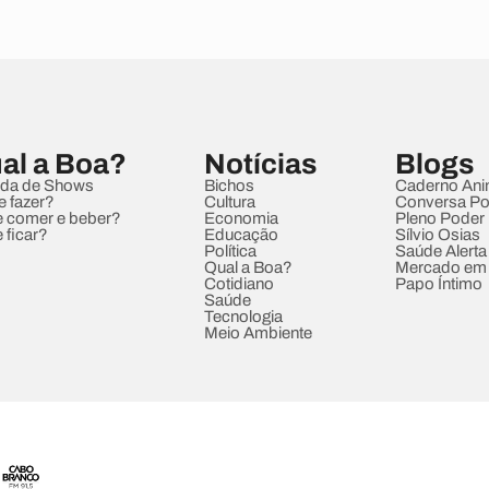
al a Boa?
Notícias
Blogs
da de Shows
Bichos
Caderno Ani
e fazer?
Cultura
Conversa Pol
 comer e beber?
Economia
Pleno Poder
 ficar?
Educação
Sílvio Osias
Política
Saúde Alerta
Qual a Boa?
Mercado em
Cotidiano
Papo Íntimo
Saúde
Tecnologia
Meio Ambiente