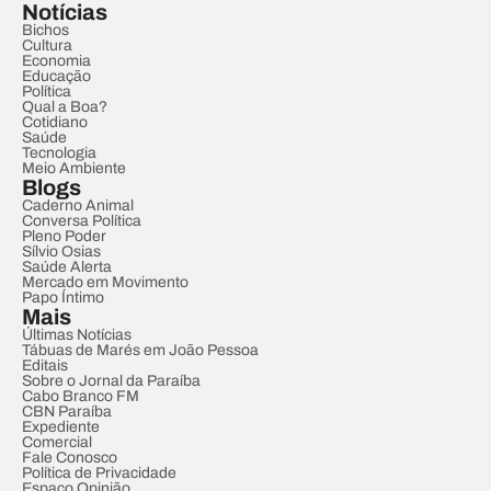
Notícias
Bichos
Cultura
Economia
Educação
Política
Qual a Boa?
Cotidiano
Saúde
Tecnologia
Meio Ambiente
Blogs
Caderno Animal
Conversa Política
Pleno Poder
Sílvio Osias
Saúde Alerta
Mercado em Movimento
Papo Íntimo
Mais
Últimas Notícias
Tábuas de Marés em João Pessoa
Editais
Sobre o Jornal da Paraíba
Cabo Branco FM
CBN Paraíba
Expediente
Comercial
Fale Conosco
Política de Privacidade
Espaço Opinião