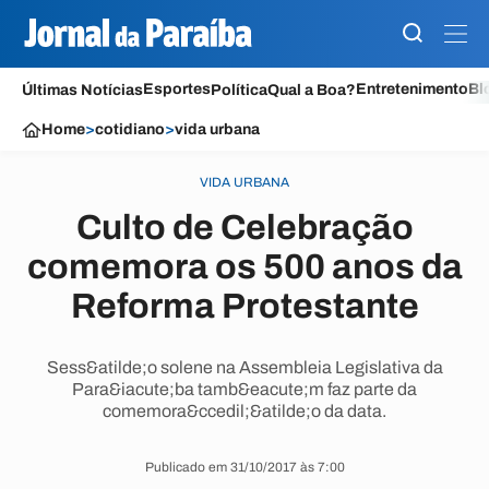
Esportes
Entretenimento
Bl
Últimas Notícias
Política
Qual a Boa?
Home
>
cotidiano
>
vida urbana
VIDA URBANA
Culto de Celebração
comemora os 500 anos da
Reforma Protestante
Sess&atilde;o solene na Assembleia Legislativa da
Para&iacute;ba tamb&eacute;m faz parte da
comemora&ccedil;&atilde;o da data.
Publicado em 31/10/2017 às 7:00