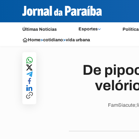
Esportes
Últimas Notícias
Política
Home
>
cotidiano
>
vida urbana
De pipoc
velóri
Fam&iacute;li