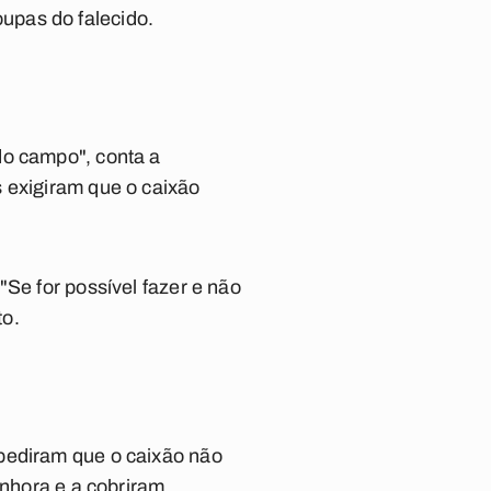
upas do falecido.
do campo", conta a
 exigiram que o caixão
"Se for possível fazer e não
to.
 pediram que o caixão não
enhora e a cobriram