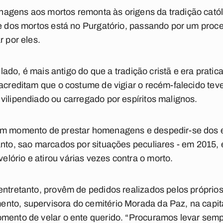
agens aos mortos remonta às origens da tradição catól
te dos mortos está no Purgatório, passando por um proce
r por eles.
o lado, é mais antigo do que a tradição cristã e era prat
 acreditam que o costume de vigiar o recém-falecido tev
vilipendiado ou carregado por espíritos malignos.
um momento de prestar homenagens e despedir-se dos e
tanto, sao marcados por situações peculiares - em 2015
ório e atirou várias vezes contra o morto.
entretanto, provêm de pedidos realizados pelos próprios
nto, supervisora do cemitério Morada da Paz, na capit
mento de velar o ente querido. “Procuramos levar sempr