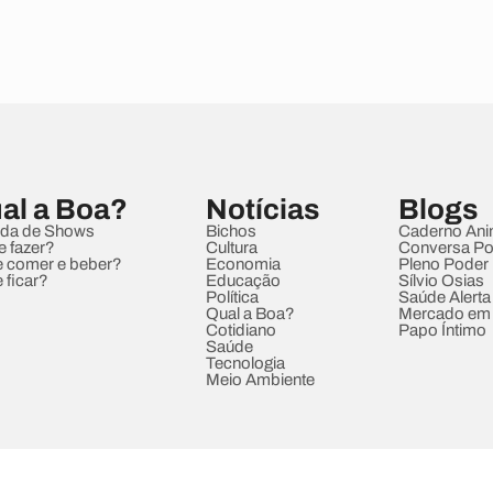
al a Boa?
Notícias
Blogs
da de Shows
Bichos
Caderno Ani
e fazer?
Cultura
Conversa Pol
 comer e beber?
Economia
Pleno Poder
 ficar?
Educação
Sílvio Osias
Política
Saúde Alerta
Qual a Boa?
Mercado em
Cotidiano
Papo Íntimo
Saúde
Tecnologia
Meio Ambiente