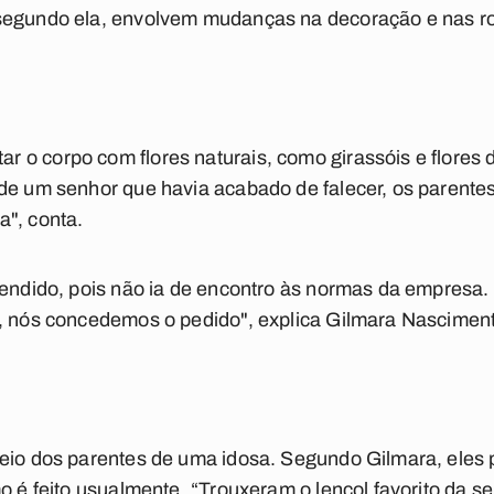
segundo ela, envolvem mudanças na decoração e nas ro
 o corpo com flores naturais, como girassóis e flores 
de um senhor que havia acabado de falecer, os parentes
a", conta.
tendido, pois não ia de encontro às normas da empresa. 
a, nós concedemos o pedido", explica Gilmara Nascimen
veio dos parentes de uma idosa. Segundo Gilmara, eles
mo é feito usualmente. “Trouxeram o lençol favorito da s