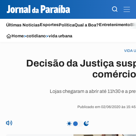
Esportes
Entretenimento
Bl
Últimas Notícias
Política
Qual a Boa?
Home
>
cotidiano
>
vida urbana
VIDA 
Decisão da Justiça su
comércio
Lojas chegaram a abrir até 11h30 e a pref
Publicado em 02/06/2020 às 15:45 