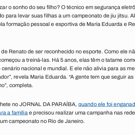
lizar o sonho do seu filho? O técnico em segurança eletr
do para levar suas filhas a um campeonato de jiu jitsu. 
la formação pessoal e esportiva de
Maria Eduarda
e
Re
e Renato de ser reconhecido no esporte. Como ele não
 e começou a treiná-las. Há 5 anos, elas têm o tatame c
cenário nacional e mundial. E ele não alivia para as me
ador”, revela Maria Eduarda. “A gente tem que seguir as 
no”, completa.
chete no
JORNAL DA PARAÍBA
,
quando ele foi enganad
a a família
e precisou realizar uma campanha nas redes
 um campeonato no Rio de Janeiro.