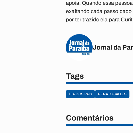
apoia. Quando essa pessoa 
exaltando cada passo dado p
por ter trazido ela para Curi
Jornal da Pa
Tags
DIA DOS PAIS
RENATO SALLES
Comentários