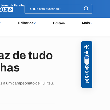
o
o
Jornal da Paraíba
Jornal da Paraíba
Editorias
Mais
Editais
az de tudo
lhas
as a um campeonato de jiu jitsu.