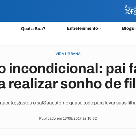
Siga 
Siga 
Entretenimento
Blogs
Qual a Boa?
VIDA URBANA
 incondicional: pai f
a realizar sonho de fi
&aacute; gastou o sal&aacute;rio quase todo para levar suas filh
Publicado em 13/08/2017 às 10:32