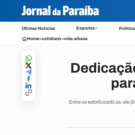
Esportes
Últimas Notícias
Política
Home
>
cotidiano
>
vida urbana
Dedicação
par
Entre os esfor&ccedil;os, ele j