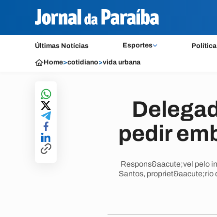
Esportes
Últimas Notícias
Política
Home
>
cotidiano
>
vida urbana
Delegad
pedir em
Respons&aacute;vel pelo in
Santos, propriet&aacute;rio 