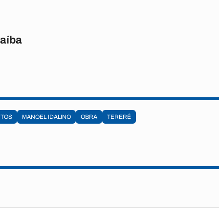
raíba
NTOS
MANOEL IDALINO
OBRA
TERERÊ