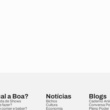
al a Boa?
Notícias
Blogs
da de Shows
Bichos
Caderno Ani
e fazer?
Cultura
Conversa Pol
 comer e beber?
Economia
Pleno Poder