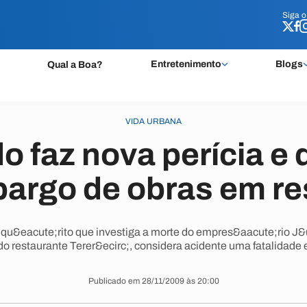
Siga 
Siga 
Entretenimento
Blogs
Qual a Boa?
VIDA URBANA
o faz nova perícia e 
bargo de obras em re
qu&eacute;rito que investiga a morte do empres&aacute;rio J&
do restaurante Terer&ecirc;, considera acidente uma fatalidade
Publicado em 28/11/2009 às 20:00