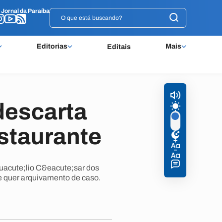
o
o
Jornal da Paraíba
Jornal da Paraíba
Editorias
Mais
Editais
descarta
staurante
uacute;lio C&eacute;sar dos
 e quer arquivamento de caso.