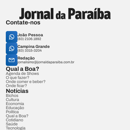
Contate-nos
João Pessoa
(83) 2106.1892
Campina Grande
(83) 3315-3204
Redação
jornalismo@jornaldaparaiba.com.br
Qual a Boa?
Agenda de Shows
O que fazer?
Onde comer e beber?
Onde ficar?
Notícias
Bichos
Cultura
Economia
Educação
Política
Qual a Boa?
Cotidiano
Saúde
Tecnologia