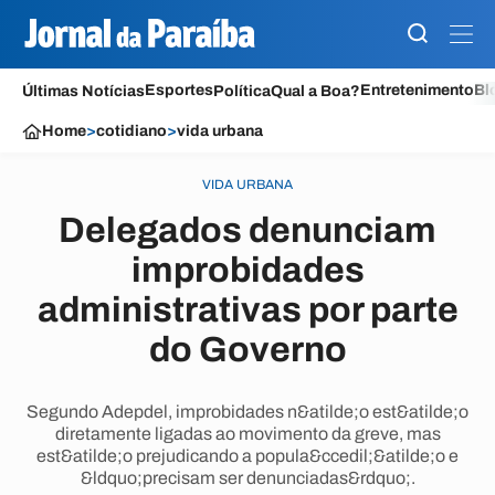
Esportes
Entretenimento
Bl
Últimas Notícias
Política
Qual a Boa?
Home
>
cotidiano
>
vida urbana
VIDA URBANA
Delegados denunciam
improbidades
administrativas por parte
do Governo
Segundo Adepdel, improbidades n&atilde;o est&atilde;o
diretamente ligadas ao movimento da greve, mas
est&atilde;o prejudicando a popula&ccedil;&atilde;o e
&ldquo;precisam ser denunciadas&rdquo;.