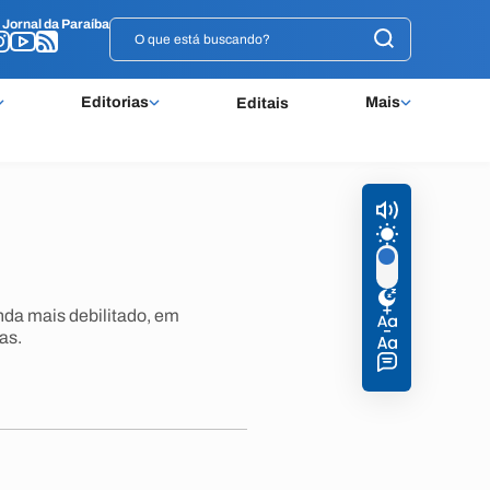
o
o
Jornal da Paraíba
Jornal da Paraíba
Editorias
Mais
Editais
nda mais debilitado, em
as.