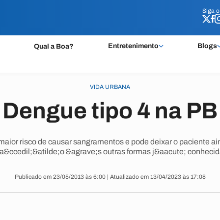
Siga 
Siga 
Entretenimento
Blogs
Qual a Boa?
VIDA URBANA
Dengue tipo 4 na PB
aior risco de causar sangramentos e pode deixar o paciente ai
la&ccedil;&atilde;o &agrave;s outras formas j&aacute; conhecid
Publicado em 23/05/2013 às 6:00 | Atualizado em 13/04/2023 às 17:08