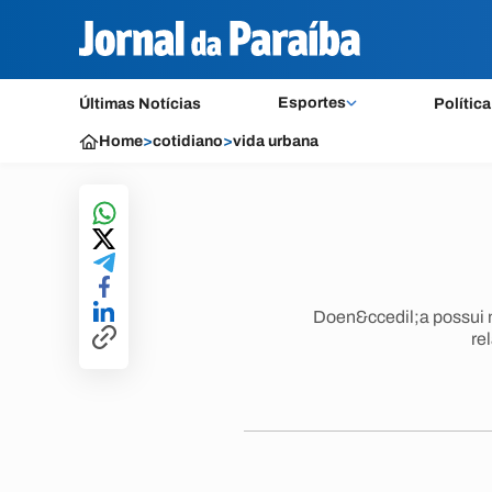
Esportes
Últimas Notícias
Política
Home
>
cotidiano
>
vida urbana
Doen&ccedil;a possui m
re