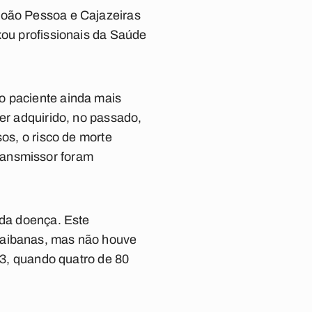
João Pessoa e Cajazeiras
xou profissionais da Saúde
o paciente ainda mais
ver adquirido, no passado,
sos, o risco de morte
ransmissor foram
 da doença. Este
araibanas, mas não houve
013, quando quatro de 80