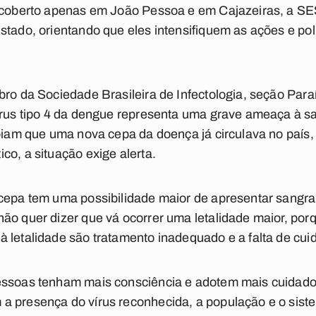
scoberto apenas em João Pessoa e em Cajazeiras, a SES 
stado, orientando que eles intensifiquem as ações e pol
bro da Sociedade Brasileira de Infectologia, seção Par
írus tipo 4 da dengue representa uma grave ameaça à sa
abiam que uma nova cepa da doença já circulava no país,
co, a situação exige alerta.
 cepa tem uma possibilidade maior de apresentar sangr
ão quer dizer que vá ocorrer uma letalidade maior, por
 letalidade são tratamento inadequado e a falta de cuid
essoas tenham mais consciência e adotem mais cuidad
 presença do vírus reconhecida, a população e o siste