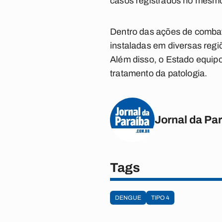
casos registrados no mesmo
Dentro das ações de combat
instaladas em diversas regiõ
Além disso, o Estado equipo
tratamento da patologia.
Jornal da Pa
Tags
DENGUE
TIPO 4