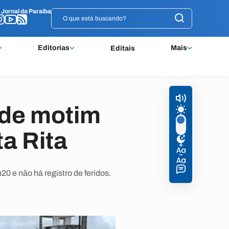
o
o
Jornal da Paraíba
Jornal da Paraíba
Editorias
Mais
Editais
 de motim
a Rita
20 e não há registro de feridos.