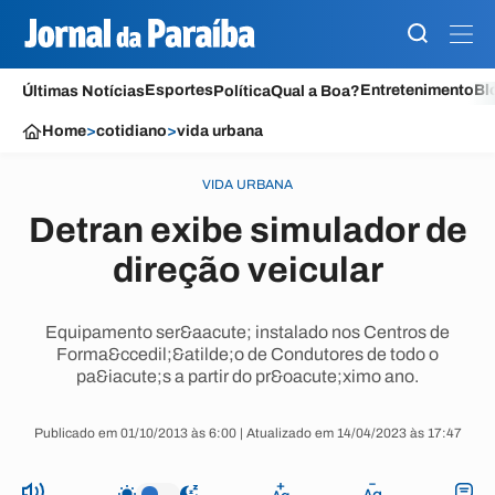
Esportes
Entretenimento
Bl
Últimas Notícias
Política
Qual a Boa?
Home
>
cotidiano
>
vida urbana
VIDA URBANA
Detran exibe simulador de
direção veicular
Equipamento ser&aacute; instalado nos Centros de
Forma&ccedil;&atilde;o de Condutores de todo o
pa&iacute;s a partir do pr&oacute;ximo ano.
Publicado em 01/10/2013 às 6:00 | Atualizado em 14/04/2023 às 17:47