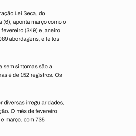
eração Lei Seca, do
ra (6), aponta março como o
evereiro (349) e janeiro
089 abordagens, e feitos
sa sem sintomas são a
as é de 152 registros. Os
 diversas irregularidades,
ção. O mês de fevereiro
s, e março, com 735