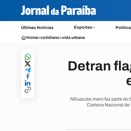
Esportes
Últimas Notícias
Política
Home
>
cotidiano
>
vida urbana
Detran fla
N&uacute;mero faz parte do 
Carteira Nacional d