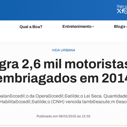
Siga 
Siga 
Entretenimento
Blogs
Qual a Boa?
VIDA URBANA
gra 2,6 mil motorista
embriagados em 201
balan&ccedil;o da Opera&ccedil;&atilde;o Lei Seca. Quantidade
e Habilita&ccedil;&atilde;o (CNH) vencida tamb&eacute;m &eac
Publicado em 06/01/2015 às 13:32