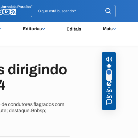
o
o
Jornal da Paraíba
Jornal da Paraíba
Editorias
Mais
Editais
s dirigindo
4
 de condutores flagrados com
ute; destaque.&nbsp;