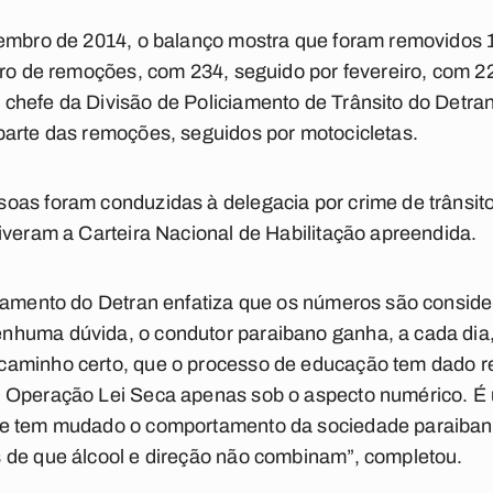
zembro de 2014, o balanço mostra que foram removidos 
ero de remoções, com 234, seguido por fevereiro, com 22
chefe da Divisão de Policiamento de Trânsito do Detran
parte das remoções, seguidos por motocicletas.
oas foram conduzidas à delegacia por crime de trânsit
iveram a Carteira Nacional de Habilitação apreendida.
iamento do Detran enfatiza que os números são conside
huma dúvida, o condutor paraibano ganha, a cada dia, r
aminho certo, que o processo de educação tem dado res
a Operação Lei Seca apenas sob o aspecto numérico. É
ue tem mudado o comportamento da sociedade paraiban
 de que álcool e direção não combinam”, completou.