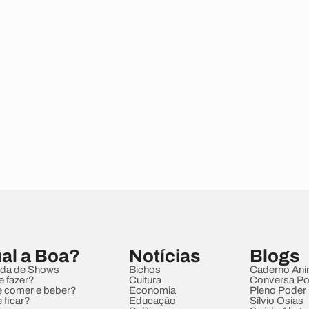
al a Boa?
Notícias
Blogs
da de Shows
Bichos
Caderno Ani
e fazer?
Cultura
Conversa Pol
 comer e beber?
Economia
Pleno Poder
 ficar?
Educação
Sílvio Osias