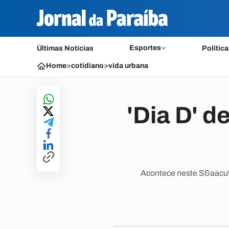
Esportes
Últimas Notícias
Política
Home
>
cotidiano
>
vida urbana
'Dia D' d
Acontece neste S&aacute;