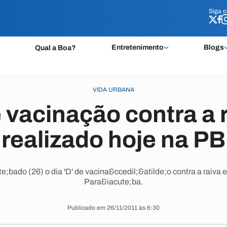
Siga 
Siga 
Entretenimento
Blogs
Qual a Boa?
VIDA URBANA
e vacinação contra a 
realizado hoje na PB
bado (26) o dia 'D' de vacina&ccedil;&atilde;o contra a raiva 
Para&iacute;ba.
Publicado em 26/11/2011 às 6:30