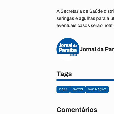
A Secretaria de Saúde distr
seringas e agulhas para a u
eventuais casos serão noti
Jornal da Pa
Tags
CÃES
GATOS
VACINAÇÃO
Comentários