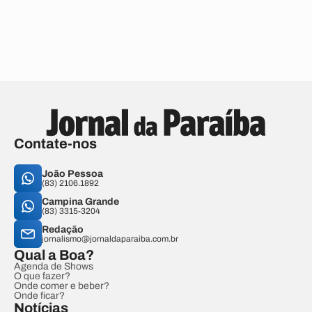
Contate-nos
João Pessoa
(83) 2106.1892
Campina Grande
(83) 3315-3204
Redação
jornalismo@jornaldaparaiba.com.br
Qual a Boa?
Agenda de Shows
O que fazer?
Onde comer e beber?
Onde ficar?
Notícias