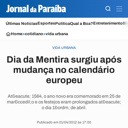
Esportes
Entretenimento
Bl
Últimas Notícias
Política
Qual a Boa?
Home
>
cotidiano
>
vida urbana
VIDA URBANA
Dia da Mentira surgiu após
mudança no calendário
europeu
At&eacute; 1564, o ano novo era comemorado em 25 de
mar&ccedil;o e os festejos eram prolongados at&eacute;
o dia 1&ordm; de abril.
Publicado em 01/04/2012 às 17:00