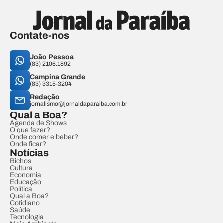
Contate-nos
João Pessoa
(83) 2106.1892
Campina Grande
(83) 3315-3204
Redação
jornalismo@jornaldaparaiba.com.br
Qual a Boa?
Agenda de Shows
O que fazer?
Onde comer e beber?
Onde ficar?
Notícias
Bichos
Cultura
Economia
Educação
Política
Qual a Boa?
Cotidiano
Saúde
Tecnologia