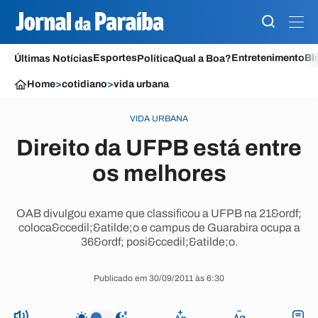
Esportes
Entretenimento
Bl
Últimas Notícias
Política
Qual a Boa?
Home
>
cotidiano
>
vida urbana
VIDA URBANA
Direito da UFPB está entre
os melhores
OAB divulgou exame que classificou a UFPB na 21&ordf;
coloca&ccedil;&atilde;o e campus de Guarabira ocupa a
36&ordf; posi&ccedil;&atilde;o.
Publicado em 30/09/2011 às 6:30