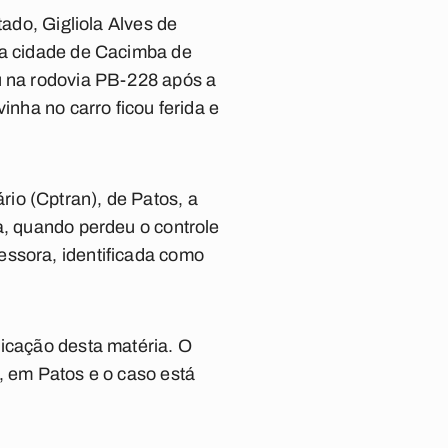
tado, Gigliola Alves de
 na cidade de Cacimba de
u na rodovia PB-228 após a
inha no carro ficou ferida e
io (Cptran), de Patos, a
a, quando perdeu o controle
essora, identificada como
licação desta matéria. O
, em Patos e o caso está