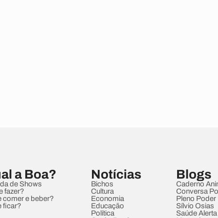
al a Boa?
Notícias
Blogs
da de Shows
Bichos
Caderno Ani
e fazer?
Cultura
Conversa Pol
 comer e beber?
Economia
Pleno Poder
 ficar?
Educação
Sílvio Osias
Política
Saúde Alerta