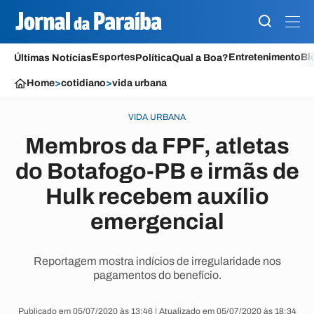
Esportes
Entretenimento
Bl
Últimas Notícias
Política
Qual a Boa?
Home
>
cotidiano
>
vida urbana
VIDA URBANA
Membros da FPF, atletas
do Botafogo-PB e irmãs de
Hulk recebem auxílio
emergencial
Reportagem mostra indícios de irregularidade nos
pagamentos do benefício.
Publicado em 05/07/2020 às 13:46 | Atualizado em 05/07/2020 às 18:34