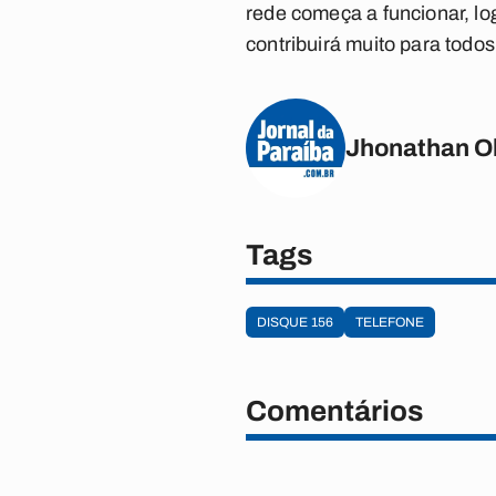
rede começa a funcionar, lo
contribuirá muito para todo
Jhonathan Ol
Tags
DISQUE 156
TELEFONE
Comentários