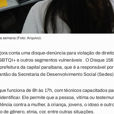
 da semana (Foto: Arquivo).
ra conta uma disque-denúncia para violação de direito
GBTQI+ e outros segmentos vulneráveis . O Disque 156 é
prefeitura da capital paraibana, que é a responsável po
antão da Secretaria de Desenvolvimento Social (Sedes)
ue funciona de 8h às 17h, com técnicos capacitados par
identificar. Ele permite que a pessoa, vítima ou testem
olência contra a mulher, à criança, jovens, o idoso e out
 de gênero, etnia, cor, entre outras situações.