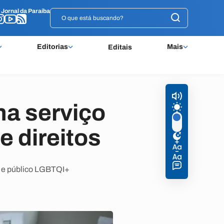
o
o
Jornal da Paraíba
Jornal da Paraíba
Editorias
Mais
Editais
a serviço
e direitos
s e público LGBTQI+