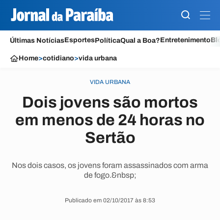
Esportes
Entretenimento
Bl
Últimas Notícias
Política
Qual a Boa?
Home
>
cotidiano
>
vida urbana
VIDA URBANA
Dois jovens são mortos
em menos de 24 horas no
Sertão
Nos dois casos, os jovens foram assassinados com arma
de fogo.&nbsp;
Publicado em 02/10/2017 às 8:53