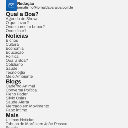
Redação
jornalismo@jornaldaparaiba.com.br
Qual a Boa?
Agenda de Shows
O que fazer?
Onde comer e beber?
Onde ficar?
Notícias
Bichos
Cultura
Economia
Educação
Política
Qual a Boa?
Cotidiano
Saúde
Tecnologia
Meio Ambiente
Blogs
Caderno Animal
Conversa Política
Pleno Poder
Sílvio Osias
Saúde Alerta
Mercado em Movimento
Papo Íntimo
Mais
Últimas Notícias
Tábuas de Marés em João Pessoa
Editais