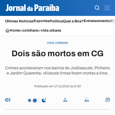
Esportes
Entretenimento
Bl
Últimas Notícias
Política
Qual a Boa?
Home
>
cotidiano
>
vida urbana
VIDA URBANA
Dois são mortos em CG
Crimes aconteceram nos bairros do Jos&eacute; Pinheiro
e Jardim Quarenta; v&iacute;timas foram mortas a tiros.
Publicado em 17/11/2012 às 6:00