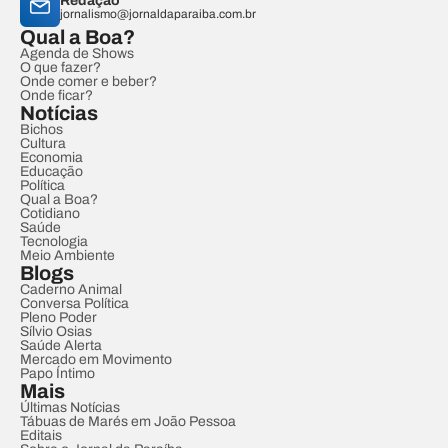
Redação
jornalismo@jornaldaparaiba.com.br
Qual a Boa?
Agenda de Shows
O que fazer?
Onde comer e beber?
Onde ficar?
Notícias
Bichos
Cultura
Economia
Educação
Política
Qual a Boa?
Cotidiano
Saúde
Tecnologia
Meio Ambiente
Blogs
Caderno Animal
Conversa Política
Pleno Poder
Sílvio Osias
Saúde Alerta
Mercado em Movimento
Papo Íntimo
Mais
Últimas Notícias
Tábuas de Marés em João Pessoa
Editais