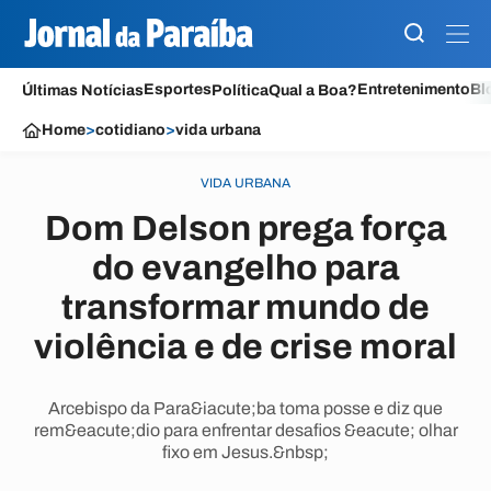
Esportes
Entretenimento
Bl
Últimas Notícias
Política
Qual a Boa?
Home
>
cotidiano
>
vida urbana
VIDA URBANA
Dom Delson prega força
do evangelho para
transformar mundo de
violência e de crise moral
Arcebispo da Para&iacute;ba toma posse e diz que
rem&eacute;dio para enfrentar desafios &eacute; olhar
fixo em Jesus.&nbsp;