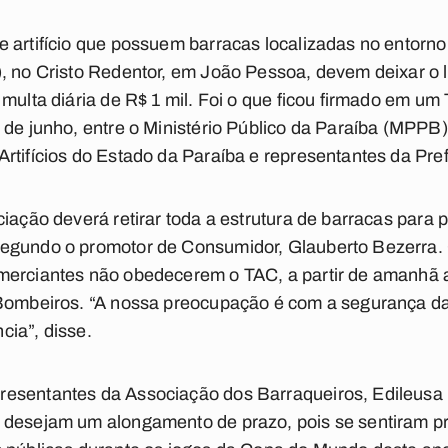
 artifício que possuem barracas localizadas no entorn
, no Cristo Redentor, em João Pessoa, devem deixar o l
 multa diária de R$ 1 mil. Foi o que ficou firmado em u
 de junho, entre o Ministério Público da Paraíba (MPPB
rtifícios do Estado da Paraíba e representantes da Pref
iação deverá retirar toda a estrutura de barracas para p
segundo o promotor de Consumidor, Glauberto Bezerra
merciantes não obedecerem o TAC, a partir de amanhã 
 Bombeiros. “A nossa preocupação é com a segurança da
ia”, disse.
esentantes da Associação dos Barraqueiros, Edileusa M
 desejam um alongamento de prazo, pois se sentiram p