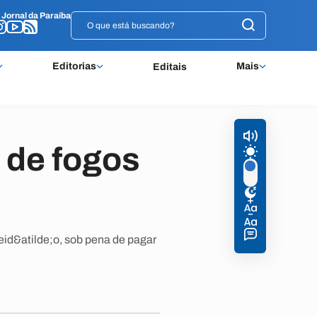
o
o
Jornal da Paraíba
Jornal da Paraíba
Editorias
Mais
Editais
 de fogos
eid&atilde;o, sob pena de pagar