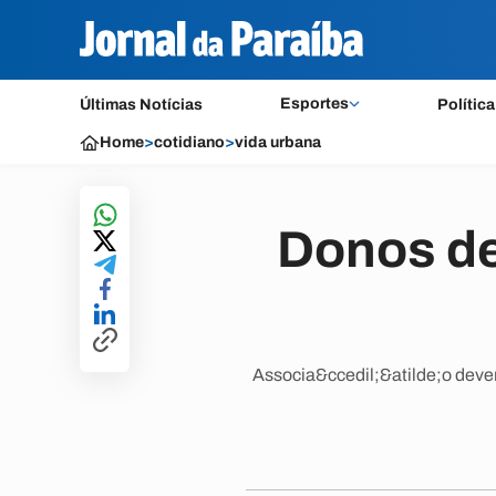
Esportes
Últimas Notícias
Política
Home
>
cotidiano
>
vida urbana
Donos de
Associa&ccedil;&atilde;o dever