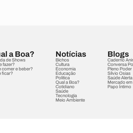
al a Boa?
Notícias
Blogs
da de Shows
Bichos
Caderno Ani
e fazer?
Cultura
Conversa Pol
 comer e beber?
Economia
Pleno Poder
 ficar?
Educação
Sílvio Osias
Política
Saúde Alerta
Qual a Boa?
Mercado em
Cotidiano
Papo Íntimo
Saúde
Tecnologia
Meio Ambiente