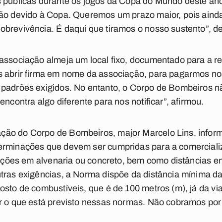
s públicas durante os jogos da Copa do Mundo deste a
tão devido à Copa. Queremos um prazo maior, pois ainda
brevivência. É daqui que tiramos o nosso sustento”, de
associação almeja um local fixo, documentado para a r
s abrir firma em nome da associação, para pagarmos n
 padrões exigidos. No entanto, o Corpo de Bombeiros 
encontra algo diferente para nos notificar”, afirmou.
ção do Corpo de Bombeiros, major Marcelo Lins, infor
terminações que devem ser cumpridas para a comercia
truções em alvenaria ou concreto, bem como distâncias en
tras exigências, a Norma dispõe da distância mínima da
osto de combustíveis, que é de 100 metros (m), já da via
ar o que está previsto nessas normas. Não cobramos por