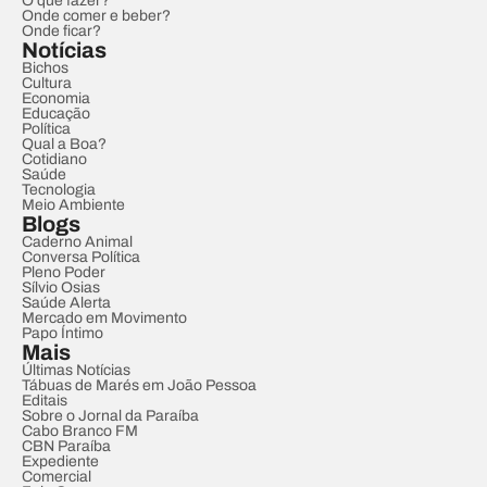
O que fazer?
Onde comer e beber?
Onde ficar?
Notícias
Bichos
Cultura
Economia
Educação
Política
Qual a Boa?
Cotidiano
Saúde
Tecnologia
Meio Ambiente
Blogs
Caderno Animal
Conversa Política
Pleno Poder
Sílvio Osias
Saúde Alerta
Mercado em Movimento
Papo Íntimo
Mais
Últimas Notícias
Tábuas de Marés em João Pessoa
Editais
Sobre o Jornal da Paraíba
Cabo Branco FM
CBN Paraíba
Expediente
Comercial