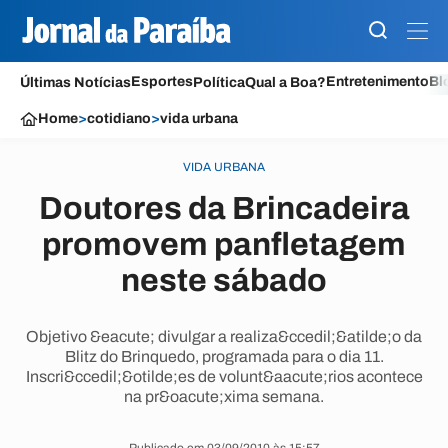
Esportes
Entretenimento
Bl
Últimas Notícias
Política
Qual a Boa?
Home
>
cotidiano
>
vida urbana
VIDA URBANA
Doutores da Brincadeira
promovem panfletagem
neste sábado
Objetivo &eacute; divulgar a realiza&ccedil;&atilde;o da
Blitz do Brinquedo, programada para o dia 11.
Inscri&ccedil;&otilde;es de volunt&aacute;rios acontece
na pr&oacute;xima semana.