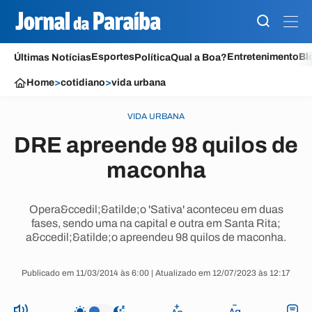
Esportes
Entretenimento
Bl
Últimas Notícias
Política
Qual a Boa?
Home
>
cotidiano
>
vida urbana
VIDA URBANA
DRE apreende 98 quilos de
maconha
Opera&ccedil;&atilde;o 'Sativa' aconteceu em duas
fases, sendo uma na capital e outra em Santa Rita;
a&ccedil;&atilde;o apreendeu 98 quilos de maconha.
Publicado em 11/03/2014 às 6:00 | Atualizado em 12/07/2023 às 12:17