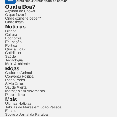
jornalismo@jornaldaparaiba.com.br
Qual a Boa?
Agenda de Shows
O que fazer?
Onde comer e beber?
Onde ficar?
Notícias
Bichos
Cultura
Economia
Educação
Política
Qual a Boa?
Cotidiano
Saúde
Tecnologia
Meio Ambiente
Blogs
Caderno Animal
Conversa Política
Pleno Poder
Sílvio Osias
Saúde Alerta
Mercado em Movimento
Papo Íntimo
Mais
Últimas Notícias
Tábuas de Marés em João Pessoa
Editais
Sobre o Jornal da Paraíba