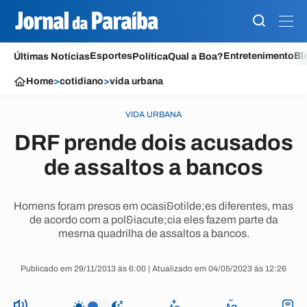
Esportes
Entretenimento
Bl
Últimas Notícias
Política
Qual a Boa?
Home
>
cotidiano
>
vida urbana
VIDA URBANA
DRF prende dois acusados
de assaltos a bancos
Homens foram presos em ocasi&otilde;es diferentes, mas
de acordo com a pol&iacute;cia eles fazem parte da
mesma quadrilha de assaltos a bancos.
Publicado em 29/11/2013 às 6:00 | Atualizado em 04/05/2023 às 12:26