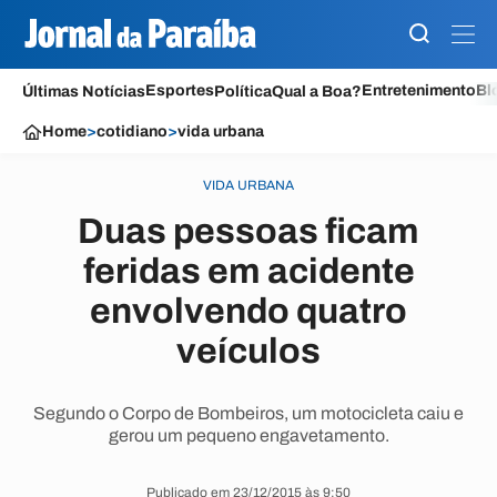
Esportes
Entretenimento
Bl
Últimas Notícias
Política
Qual a Boa?
Home
>
cotidiano
>
vida urbana
VIDA URBANA
Duas pessoas ficam
feridas em acidente
envolvendo quatro
veículos
Segundo o Corpo de Bombeiros, um motocicleta caiu e
gerou um pequeno engavetamento.
Publicado em 23/12/2015 às 9:50