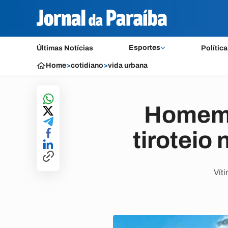
Esportes
Últimas Notícias
Política
Home
>
cotidiano
>
vida urbana
Homem m
tiroteio
Víti