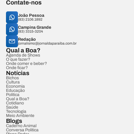
Contate-nos
João Pessoa
(83) 2106.1892
Campina Grande
(83) 3315-3204
Redação
jornalismo@jornaldaparaiba.com.br
Qual a Boa?
Agenda de Shows
O que fazer?
Onde comer e beber?
Onde ficar?
Notícias
Bichos
Cultura
Economia
Educação
Política
Qual a Boa?
Cotidiano
Saúde
Tecnologia
Meio Ambiente
Blogs
Caderno Animal
Conversa Política