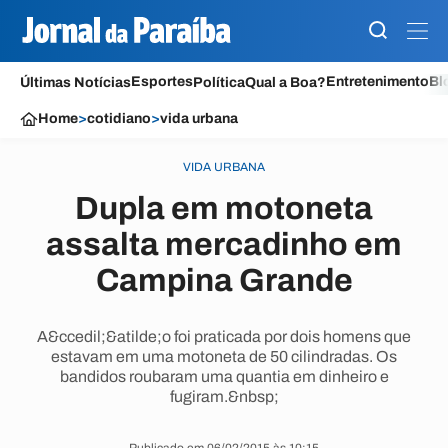
Esportes
Entretenimento
Bl
Últimas Notícias
Política
Qual a Boa?
Home
>
cotidiano
>
vida urbana
VIDA URBANA
Dupla em motoneta
assalta mercadinho em
Campina Grande
A&ccedil;&atilde;o foi praticada por dois homens que
estavam em uma motoneta de 50 cilindradas. Os
bandidos roubaram uma quantia em dinheiro e
fugiram.&nbsp;