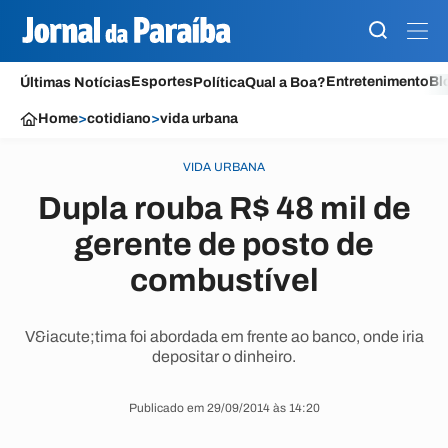
Esportes
Entretenimento
Bl
Últimas Notícias
Política
Qual a Boa?
Home
>
cotidiano
>
vida urbana
VIDA URBANA
Dupla rouba R$ 48 mil de
gerente de posto de
combustível
V&iacute;tima foi abordada em frente ao banco, onde iria
depositar o dinheiro.
Publicado em 29/09/2014 às 14:20