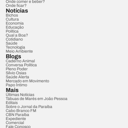
Onde comer e beber?
Onde ficar?
Notícias
Bichos
Cultura
Economia
Educação
Política
Qual a Boa?
Cotidiano
Saúde
Tecnologia
Meio Ambiente
Blogs
Caderno Animal
Conversa Política
Pleno Poder
Sílvio Osias
Saúde Alerta
Mercado em Movimento
Papo Íntimo
Mais
Últimas Notícias
Tábuas de Marés em João Pessoa
Editais
Sobre o Jornal da Paraíba
Cabo Branco FM
CBN Paraíba
Expediente
Comercial
Fale Conosco