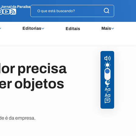
o
o
Jornal da Paraíba
Jornal da Paraíba
Editorias
Mais
Editais
or precisa
er objetos
ade é da empresa.