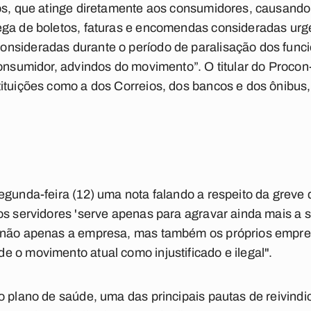
ios, que atinge diretamente aos consumidores, causand
ega de boletos, faturas e encomendas consideradas urg
nsideradas durante o período de paralisação dos func
consumidor, advindos do movimento”. O titular do Procon
tituições como a dos Correios, dos bancos e dos ônibus
s
egunda-feira (12) uma nota falando a respeito da greve 
os servidores 'serve apenas para agravar ainda mais a s
 não apenas a empresa, mas também os próprios emprega
 o movimento atual como injustificado e ilegal".
o plano de saúde, uma das principais pautas de reivindi