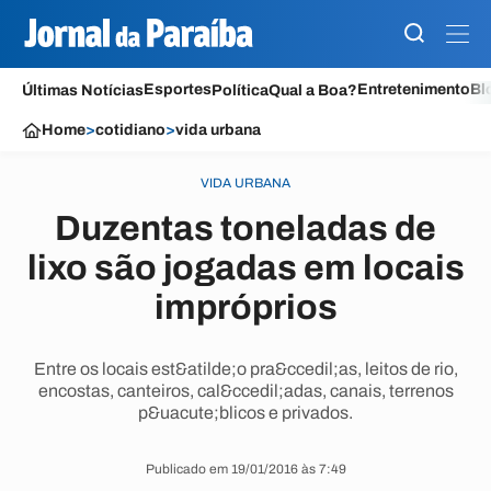
Esportes
Entretenimento
Bl
Últimas Notícias
Política
Qual a Boa?
Home
>
cotidiano
>
vida urbana
VIDA URBANA
Duzentas toneladas de
lixo são jogadas em locais
impróprios
Entre os locais est&atilde;o pra&ccedil;as, leitos de rio,
encostas, canteiros, cal&ccedil;adas, canais, terrenos
p&uacute;blicos e privados.
Publicado em 19/01/2016 às 7:49