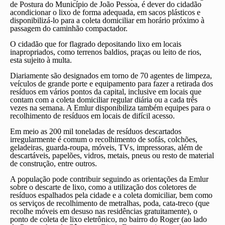
de Postura do Município de João Pessoa, é dever do cidadão
acondicionar o lixo de forma adequada, em sacos plásticos e
disponibilizá-lo para a coleta domiciliar em horário próximo à
passagem do caminhão compactador.
O cidadão que for flagrado depositando lixo em locais
inapropriados, como terrenos baldios, praças ou leito de rios,
esta sujeito à multa.
Diariamente são designados em torno de 70 agentes de limpeza,
veículos de grande porte e equipamento para fazer a retirada dos
resíduos em vários pontos da capital, inclusive em locais que
contam com a coleta domiciliar regular diária ou a cada três
vezes na semana. A Emlur disponibiliza também equipes para o
recolhimento de resíduos em locais de difícil acesso.
Em meio as 200 mil toneladas de resíduos descartados
irregularmente é comum o recolhimento de sofás, colchões,
geladeiras, guarda-roupa, móveis, TVs, impressoras, além de
descartáveis, papelões, vidros, metais, pneus ou resto de material
de construção, entre outros.
A população pode contribuir seguindo as orientações da Emlur
sobre o descarte de lixo, como a utilização dos coletores de
resíduos espalhados pela cidade e a coleta domiciliar, bem como
os serviços de recolhimento de metralhas, poda, cata-treco (que
recolhe móveis em desuso nas residências gratuitamente), o
ponto de coleta de lixo eletrônico, no bairro do Roger (ao lado