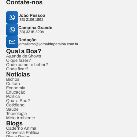
Contate-nos
João Pessoa
(83) 2106.1892
Campina Grande
(83) 3315-3204
Redação
jornalismo@jornaldaparaiba.com.br
Qual a Boa?
Agenda de Shows
O que fazer?
Onde comer e beber?
Onde ficar?
Notícias
Bichos
Cultura
Economia
Educação
Política
Qual a Boa?
Cotidiano
Saúde
Tecnologia
Meio Ambiente
Blogs
Caderno Animal
Conversa Política
Pleno Poder