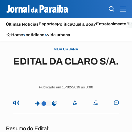
Esportes
Entretenimento
Bl
Últimas Notícias
Política
Qual a Boa?
Home
>
cotidiano
>
vida urbana
VIDA URBANA
EDITAL DA CLARO S/A.
Publicado em 15/02/2019 às 0:00
Resumo do Edital: