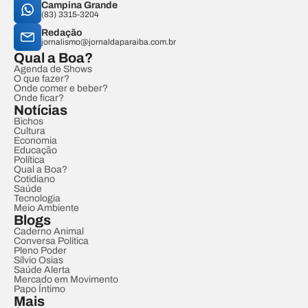
Campina Grande
(83) 3315-3204
Redação
jornalismo@jornaldaparaiba.com.br
Qual a Boa?
Agenda de Shows
O que fazer?
Onde comer e beber?
Onde ficar?
Notícias
Bichos
Cultura
Economia
Educação
Política
Qual a Boa?
Cotidiano
Saúde
Tecnologia
Meio Ambiente
Blogs
Caderno Animal
Conversa Política
Pleno Poder
Sílvio Osias
Saúde Alerta
Mercado em Movimento
Papo Íntimo
Mais