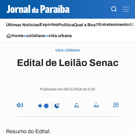
Esportes
Entretenimento
Bl
Últimas Notícias
Política
Qual a Boa?
Home
>
cotidiano
>
vida urbana
VIDA URBANA
Edital de Leilão Senac
Publicado em 06/11/2018 às 0:00
Resumo do Edital: