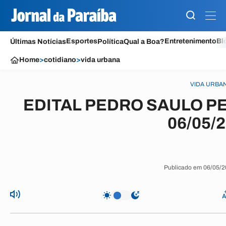
Esportes
Entretenimento
Bl
Últimas Notícias
Política
Qual a Boa?
Home
>
cotidiano
>
vida urbana
VIDA URBA
EDITAL PEDRO SAULO PE
06/05/
Publicado em 06/05/2