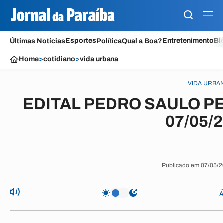
Esportes
Entretenimento
Bl
Últimas Notícias
Política
Qual a Boa?
Home
>
cotidiano
>
vida urbana
VIDA URBA
EDITAL PEDRO SAULO PE
07/05/
Publicado em 07/05/2