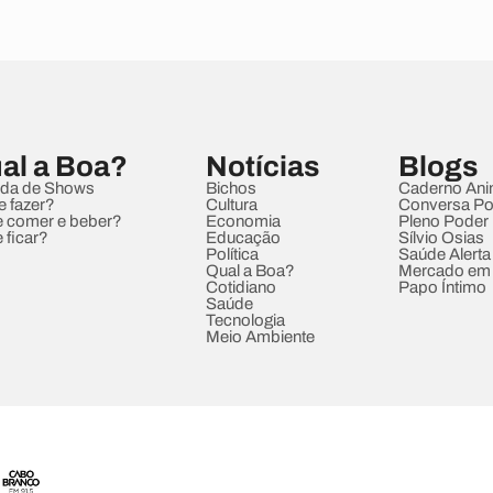
al a Boa?
Notícias
Blogs
da de Shows
Bichos
Caderno Ani
e fazer?
Cultura
Conversa Pol
 comer e beber?
Economia
Pleno Poder
 ficar?
Educação
Sílvio Osias
Política
Saúde Alerta
Qual a Boa?
Mercado em
Cotidiano
Papo Íntimo
Saúde
Tecnologia
Meio Ambiente