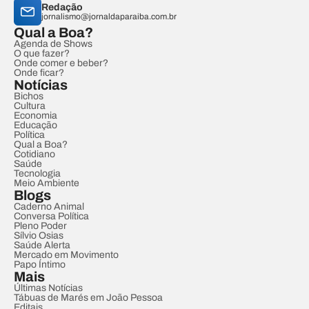
Redação
jornalismo@jornaldaparaiba.com.br
Qual a Boa?
Agenda de Shows
O que fazer?
Onde comer e beber?
Onde ficar?
Notícias
Bichos
Cultura
Economia
Educação
Política
Qual a Boa?
Cotidiano
Saúde
Tecnologia
Meio Ambiente
Blogs
Caderno Animal
Conversa Política
Pleno Poder
Sílvio Osias
Saúde Alerta
Mercado em Movimento
Papo Íntimo
Mais
Últimas Notícias
Tábuas de Marés em João Pessoa
Editais