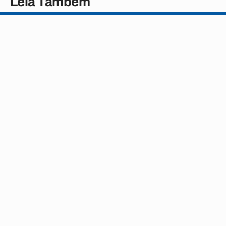
Leia Também