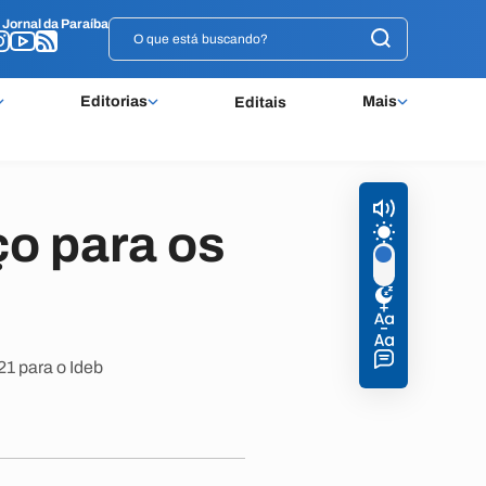
o
o
Jornal da Paraíba
Jornal da Paraíba
Editorias
Mais
Editais
ço para os
21 para o Ideb