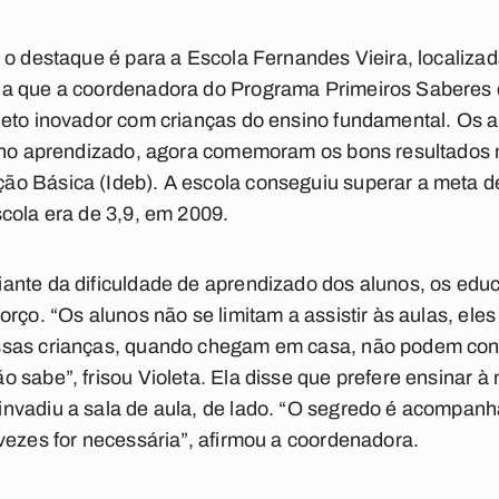
 o destaque é para a Escola Fernandes Vieira, localizad
a que a coordenadora do Programa Primeiros Saberes da
jeto inovador com crianças do ensino fundamental. Os 
s no aprendizado, agora comemoram os bons resultados 
o Básica (Ideb). A escola conseguiu superar a meta de
cola era de 3,9, em 2009.
ante da dificuldade de aprendizado dos alunos, os edu
orço. “Os alunos não se limitam a assistir às aulas, el
ssas crianças, quando chegam em casa, não podem cont
 sabe”, frisou Violeta. Ela disse que prefere ensinar 
nvadiu a sala de aula, de lado. “O segredo é acompanhá
vezes for necessária”, afirmou a coordenadora.