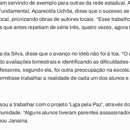
vem servindo de exemplo para outras da rede estadual.
 Fundamental, Aparecida Uchôa, disse que o sucesso s
ocal, priorizando obras de autores locais. “Esse trabal
as que antes repetiam de série três, quatro vezes, agora
 da Silva, disse que o avanço no Ideb não foi à toa. “O o
o avaliações bimestrais e identificando as dificuldades
essores, segundo ela, foi outra preocupação na escola
rmitisse trabalhar a realidade de cada um dos alunos e a
u a trabalhar com o projeto 'Liga pela Paz', através d
munidade. “Alguns alunos tiveram parentes assassinados
rmou Janaína.